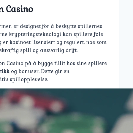
on Casino
rmen er designet for å beskytte spillernes
ne krypteringsteknologi kan spillere føle
g er kasinoet lisensiert og regulert, noe som
kraftig spill og ansvarlig drift.
n Casino på å bygge tillit hos sine spillere
tikk og bonuser. Dette gir en
itiv spillopplevelse.