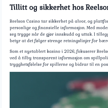
Tillitt og sikkerhet hos Reels
Reelson Casino tar sikkerhet på alvor, og plattfo
personlige og finansielle informasjon. Med moder
seg trygge når de gjør innskudd og uttak. I tilleg
betyr at det følger strenge retningslinjer for bære
Som et nyetablert kasino i 2026, fokuserer Reelso
ved å tilby transparent informasjon om spillpoli
trygghetsfølelse for spillerne og bidrar til en pos