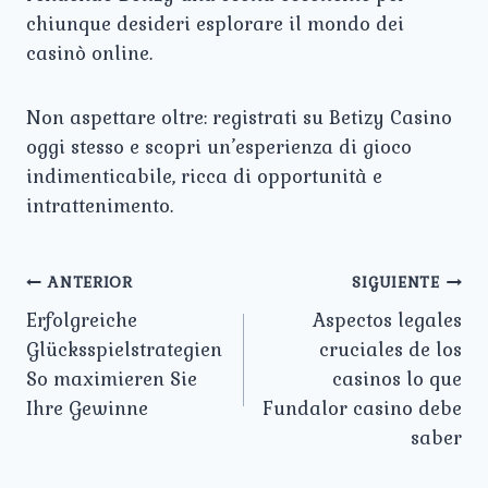
chiunque desideri esplorare il mondo dei
casinò online.
Non aspettare oltre: registrati su Betizy Casino
oggi stesso e scopri un’esperienza di gioco
indimenticabile, ricca di opportunità e
intrattenimento.
Navegación
ANTERIOR
SIGUIENTE
Erfolgreiche
Aspectos legales
de
Glücksspielstrategien
cruciales de los
entradas
So maximieren Sie
casinos lo que
Ihre Gewinne
Fundalor casino debe
saber