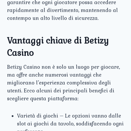
garantire che ogni giocatore possa accedere
rapidamente al divertimento, mantenendo al
contempo un alto livello di sicurezza.
Vantaggi chiave di Betizy
Casino
Betizy Casino non è solo un luogo per giocare,
ma offre anche numerosi vantaggi che
migliorano l’esperienza complessiva degli
utenti. Ecco alcuni dei principali benefici di
scegliere questa piattaforma:
Varietà di giochi – Le opzioni vanno dalle
slot ai giochi da tavolo, soddisfacendo ogni