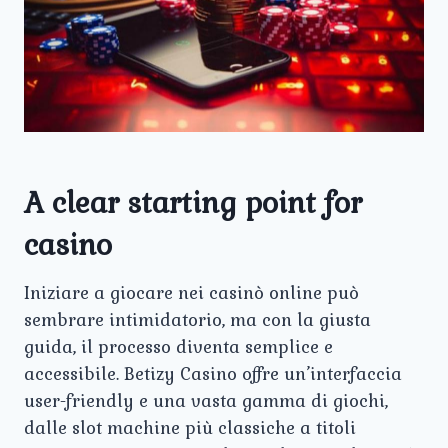
A clear starting point for
casino
Iniziare a giocare nei casinò online può
sembrare intimidatorio, ma con la giusta
guida, il processo diventa semplice e
accessibile. Betizy Casino offre un’interfaccia
user-friendly e una vasta gamma di giochi,
dalle slot machine più classiche a titoli