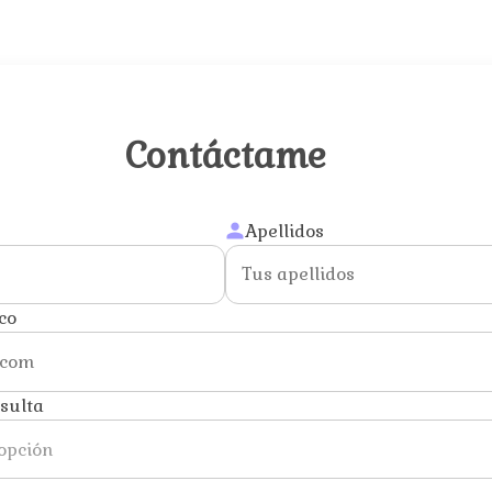
Contáctame
Apellidos
co
nsulta