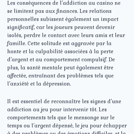
Les conséquences de l’addiction au casino ne
se limitent pas aux finances. Les relations
personnelles subissent également un impact
significatif, car les joueurs peuvent devenir
isolés, perdre le contact avec leurs amis et leur
famille. Cette solitude est aggravée par la
honte et la culpabilité associées à la perte
d’argent et au comportement compulsif. De
plus, la santé mentale peut également être
affectée, entraînant des problèmes tels que
l’anxiété et la dépression.
Il est essentiel de reconnaître les signes d’une
addiction au jeu pour intervenir tôt. Les
comportements tels que le mensonge sur le
temps ou l’argent dépensé, le jeu pour échapper
à des problèmes ou des émotions difficiles, et la