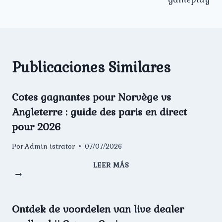
Publicaciones Similares
Cotes gagnantes pour Norvège vs
Angleterre : guide des paris en direct
pour 2026
Por
Admin istrator
07/07/2026
LEER MÁS
Cotes
gagnantes
pour
Norvège
Ontdek de voordelen van live dealer
vs