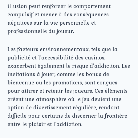
illusion peut renforcer le comportement
compulsif et mener à des conséquences
négatives sur la vie personnelle et
professionnelle du joueur.
Les facteurs environnementaux, tels que la
publicité et l’accessibilité des casinos,
exacerbent également le risque d’addiction. Les
incitations à jouer, comme les bonus de
bienvenue ou les promotions, sont conçues
pour attirer et retenir les joueurs. Ces éléments
créent une atmosphère où le jeu devient une
option de divertissement régulière, rendant
difficile pour certains de discerner la frontière
entre le plaisir et l’addiction.