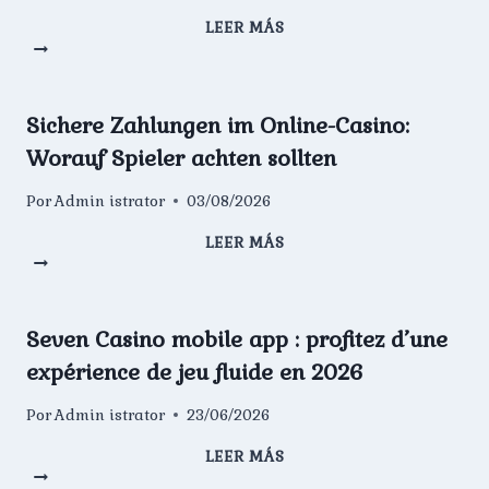
fast
LEER MÁS
payouts
Topacio
uncovered
Casino
Colombia:
acceso
Sichere Zahlungen im Online-Casino:
seguro
Worauf Spieler achten sollten
y
rápido
Por
Admin istrator
03/08/2026
a
tus
LEER MÁS
juegos
Sichere
favoritos
Zahlungen
im
Online-
Seven Casino mobile app : profitez d’une
Casino:
expérience de jeu fluide en 2026
Worauf
Spieler
Por
Admin istrator
23/06/2026
achten
sollten
LEER MÁS
Seven