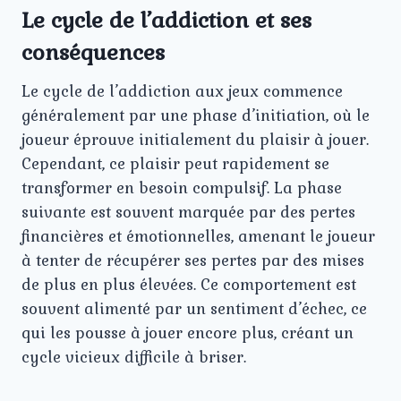
Le cycle de l’addiction et ses
conséquences
Le cycle de l’addiction aux jeux commence
généralement par une phase d’initiation, où le
joueur éprouve initialement du plaisir à jouer.
Cependant, ce plaisir peut rapidement se
transformer en besoin compulsif. La phase
suivante est souvent marquée par des pertes
financières et émotionnelles, amenant le joueur
à tenter de récupérer ses pertes par des mises
de plus en plus élevées. Ce comportement est
souvent alimenté par un sentiment d’échec, ce
qui les pousse à jouer encore plus, créant un
cycle vicieux difficile à briser.