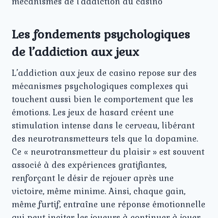
mécanismes de l'addiction au casino
Les fondements psychologiques
de l’addiction aux jeux
L’addiction aux jeux de casino repose sur des
mécanismes psychologiques complexes qui
touchent aussi bien le comportement que les
émotions. Les jeux de hasard créent une
stimulation intense dans le cerveau, libérant
des neurotransmetteurs tels que la dopamine.
Ce « neurotransmetteur du plaisir » est souvent
associé à des expériences gratifiantes,
renforçant le désir de rejouer après une
victoire, même minime. Ainsi, chaque gain,
même furtif, entraîne une réponse émotionnelle
qui peut inciter les joueurs à continuer à jouer