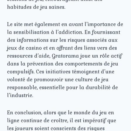
habitudes de jeu saines.
Le site met également en avant l’importance de
la sensibilisation à l’addiction. En fournissant
des informations sur les risques associés aux
jeux de casino et en offrant des liens vers des
ressources d’aide, Gratorama joue un rôle actif
dans la prévention des comportements de jeu
compulsifs. Ces initiatives témoignent d’une
volonté de promouvoir une culture de jeu
responsable, essentielle pour la durabilité de
l’industrie.
En conclusion, alors que le monde du jeu en
ligne continue de croître, il est impératif que
les joueurs soient conscients des risques