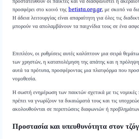
προστατευθούν οι παίκτες και να διασφαλιστεί η ακεραιό
προσφέρει στο κοινό της
betista.org.gr
, με σκοπό να δ
Η άδεια λειτουργίας είναι απαραίτητη για όλες τις διαδι
μπορούν να απολαμβάνουν τα παιχνίδια τους σε ένα ασφα
Επιπλέον, οι ρυθμίσεις αυτές καλύπτουν μια σειρά θεμά
των χρηστών, η καταπολέμηση της απάτης και η πρόληψη 
αυτά τα πρότυπα, προσφέροντας μια πλατφόρμα που προστ
νομοθεσία.
Η σωστή ενημέρωση των παικτών σχετικά με τις νομικές π
πρέπει να γνωρίζουν τα δικαιώματά τους και τις υποχρεώσ
ακολουθούνται σε περιπτώσεις διαφωνιών ή προβλημάτων 
Προστασία και υπευθυνότητα στον τζό