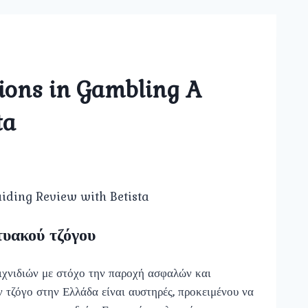
ions in Gambling A
ta
iding Review with Betista
τυακού τζόγου
αιχνιδιών με στόχο την παροχή ασφαλών και
ν τζόγο στην Ελλάδα είναι αυστηρές, προκειμένου να