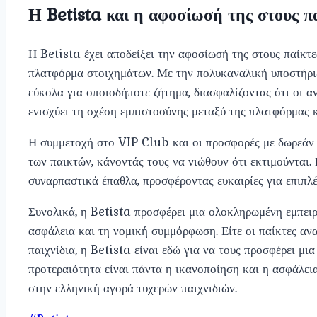
Η Betista και η αφοσίωσή της στους π
Η Betista έχει αποδείξει την αφοσίωσή της στους παίκτ
πλατφόρμα στοιχημάτων. Με την πολυκαναλική υποστήριξ
εύκολα για οποιοδήποτε ζήτημα, διασφαλίζοντας ότι οι 
ενισχύει τη σχέση εμπιστοσύνης μεταξύ της πλατφόρμας 
Η συμμετοχή στο VIP Club και οι προσφορές με δωρεάν 
των παικτών, κάνοντάς τους να νιώθουν ότι εκτιμούνται.
συναρπαστικά έπαθλα, προσφέροντας ευκαιρίες για επιπλέ
Συνολικά, η Betista προσφέρει μια ολοκληρωμένη εμπειρ
ασφάλεια και τη νομική συμμόρφωση. Είτε οι παίκτες ανα
παιχνίδια, η Betista είναι εδώ για να τους προσφέρει μι
προτεραιότητα είναι πάντα η ικανοποίηση και η ασφάλεια
στην ελληνική αγορά τυχερών παιχνιδιών.