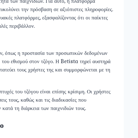
τητα των παιχνιδιών. Για αυτό, η πλατφόρμα
ιευκολύνει την πρόσβαση σε αξιόπιστες πληροφορίες.
κτυακές πλατφόρμες, εξασφαλίζοντας ότι οι παίκτες
λές περιβάλλον.
των, όπως η προστασία των προσωπικών δεδομένων
του εθισμού στον τζόγο. Η Betista τηρεί αυστηρά
ατεύει τους χρήστες της και συμμορφώνεται με τη
τυχές του τζόγου είναι επίσης κρίσιμη. Οι χρήστες
εις τους, καθώς και τις διαδικασίες που
κατά τη διάρκεια των παιχνιδιών τους.
γο