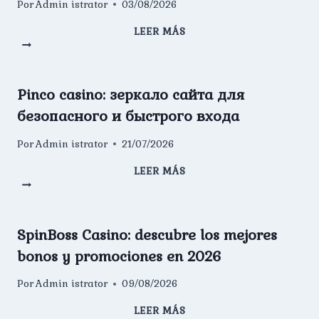
Por
Admin istrator
03/08/2026
LEER MÁS
Ontdek
de
beste
welkomstbonussen
Pinco casino: зеркало сайта для
bij
безопасного и быстрого входа
Atefia
Casino
Por
Admin istrator
21/07/2026
in
2026
LEER MÁS
Pinco
casino:
зеркало
сайта
SpinBoss Casino: descubre los mejores
для
bonos y promociones en 2026
безопасного
и
Por
Admin istrator
09/08/2026
быстрого
входа
LEER MÁS