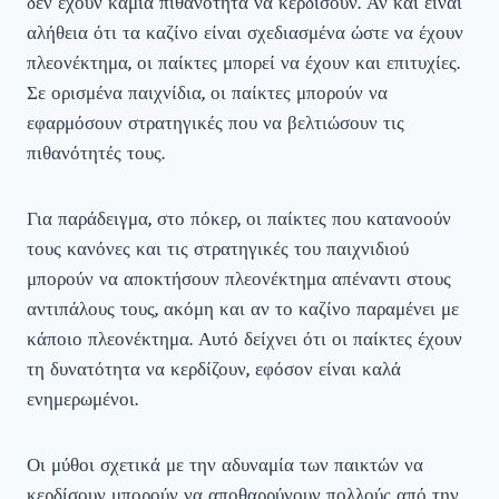
δεν έχουν καμία πιθανότητα να κερδίσουν. Αν και είναι
αλήθεια ότι τα καζίνο είναι σχεδιασμένα ώστε να έχουν
πλεονέκτημα, οι παίκτες μπορεί να έχουν και επιτυχίες.
Σε ορισμένα παιχνίδια, οι παίκτες μπορούν να
εφαρμόσουν στρατηγικές που να βελτιώσουν τις
πιθανότητές τους.
Για παράδειγμα, στο πόκερ, οι παίκτες που κατανοούν
τους κανόνες και τις στρατηγικές του παιχνιδιού
μπορούν να αποκτήσουν πλεονέκτημα απέναντι στους
αντιπάλους τους, ακόμη και αν το καζίνο παραμένει με
κάποιο πλεονέκτημα. Αυτό δείχνει ότι οι παίκτες έχουν
τη δυνατότητα να κερδίζουν, εφόσον είναι καλά
ενημερωμένοι.
Οι μύθοι σχετικά με την αδυναμία των παικτών να
κερδίσουν μπορούν να αποθαρρύνουν πολλούς από την