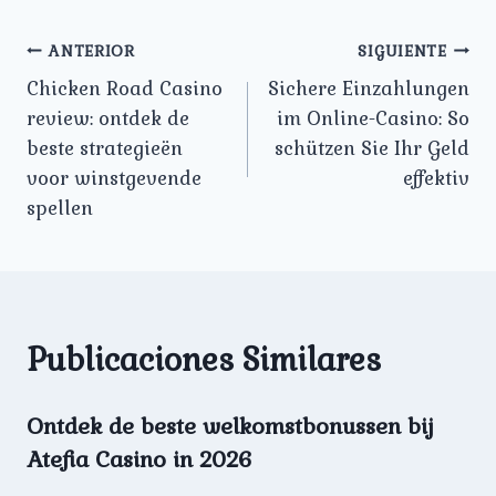
Navegación
ANTERIOR
SIGUIENTE
Chicken Road Сasino
Sichere Einzahlungen
de
review: ontdek de
im Online-Casino: So
entradas
beste strategieën
schützen Sie Ihr Geld
voor winstgevende
effektiv
spellen
Publicaciones Similares
Ontdek de beste welkomstbonussen bij
Atefia Casino in 2026