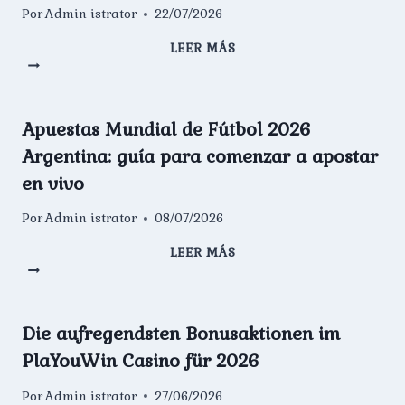
Por
Admin istrator
22/07/2026
LEER MÁS
MarvelBet
payment
methods:
Fast
Apuestas Mundial de Fútbol 2026
and
Argentina: guía para comenzar a apostar
reliable
en vivo
BDT
transactions
for
Por
Admin istrator
08/07/2026
Bangladeshi
LEER MÁS
players
Apuestas
Mundial
de
Fútbol
Die aufregendsten Bonusaktionen im
2026
PlaYouWin Casino für 2026
Argentina:
guía
Por
Admin istrator
27/06/2026
para