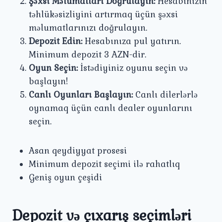
Şəxsi Məlumatları Doğrulayın:
Hesabınızın
təhlükəsizliyini artırmaq üçün şəxsi
məlumatlarınızı doğrulayın.
Depozit Edin:
Hesabınıza pul yatırın.
Minimum depozit 3 AZN-dir.
Oyun Seçin:
İstədiyiniz oyunu seçin və
başlayın!
Canlı Oyunları Başlayın:
Canlı dilerlərlə
oynamaq üçün canlı dealer oyunlarını
seçin.
Asan qeydiyyat prosesi
Minimum depozit seçimi ilə rahatlıq
Geniş oyun çeşidi
Depozit və çıxarış seçimləri