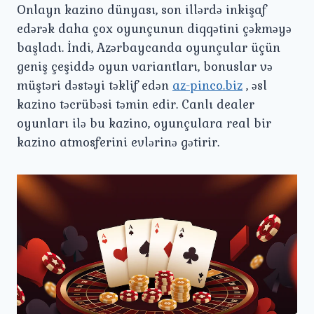
Onlayn kazino dünyası, son illərdə inkişaf
edərək daha çox oyunçunun diqqətini çəkməyə
başladı. İndi, Azərbaycanda oyunçular üçün
geniş çeşiddə oyun variantları, bonuslar və
müştəri dəstəyi təklif edən
az-pinco.biz
, əsl
kazino təcrübəsi təmin edir. Canlı dealer
oyunları ilə bu kazino, oyunçulara real bir
kazino atmosferini evlərinə gətirir.