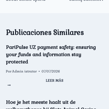
Publicaciones Similares
PariPulse UZ payment safety: ensuring
your funds and information stay
protected
Por
Admin istrator
07/07/2026
LEER MÁS
PariPulse
UZ
payment
safety:
Hoe je het meeste haalt uit de
ensuring