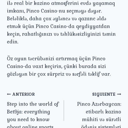
ilə real bir kazino atmosferini evdə yaşamaq
imkanı, Pinco Casino-nu seçməyə dəyər.
Beləliklə, daha çox əyləncə və qazanc əldə
etmək üçün Pinco Casino-da qeydiyyatdan
keçin, rahatlığınızı və təhlükəsizliyinizi təmin
edin.
Öz oyun təcrübənizi artırmaq üçün Pinco
Casino-da vaxt keçirin, çünki burada sizi
gözləyən bir çox sürpriz və sərfəli təklif var.
Navegación
ANTERIOR
SIGUIENTE
Step into the world of
Pinco Azərbaycan:
de
Bet9ja: everything
etibarlı kazino
entradas
you need to know
mühiti və sürətli
about online sports
ödəniş sistemləri