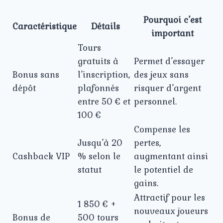
Pourquoi c’est
Caractéristique
Détails
important
Tours
gratuits à
Permet d’essayer
Bonus sans
l’inscription,
des jeux sans
dépôt
plafonnés
risquer d’argent
entre 50 € et
personnel.
100 €
Compense les
Jusqu’à 20
pertes,
Cashback VIP
% selon le
augmentant ainsi
statut
le potentiel de
gains.
Attractif pour les
1 850 € +
nouveaux joueurs
Bonus de
500 tours