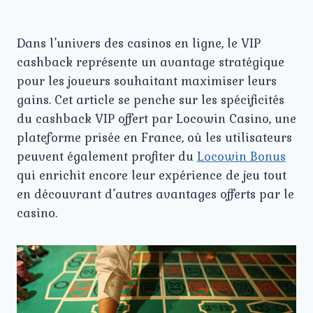
Dans l’univers des casinos en ligne, le VIP
cashback représente un avantage stratégique
pour les joueurs souhaitant maximiser leurs
gains. Cet article se penche sur les spécificités
du cashback VIP offert par Locowin Casino, une
plateforme prisée en France, où les utilisateurs
peuvent également profiter du
Locowin Bonus
qui enrichit encore leur expérience de jeu tout
en découvrant d’autres avantages offerts par le
casino.