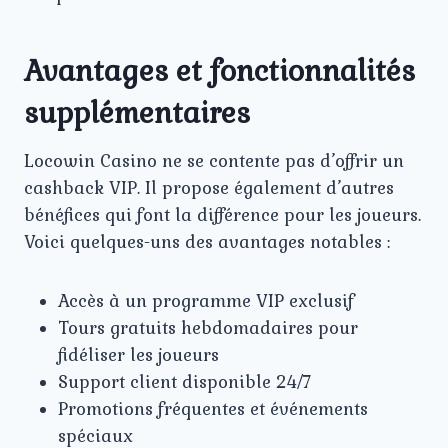
Avantages et fonctionnalités
supplémentaires
Locowin Casino ne se contente pas d’offrir un
cashback VIP. Il propose également d’autres
bénéfices qui font la différence pour les joueurs.
Voici quelques-uns des avantages notables :
Accès à un programme VIP exclusif
Tours gratuits hebdomadaires pour
fidéliser les joueurs
Support client disponible 24/7
Promotions fréquentes et événements
spéciaux