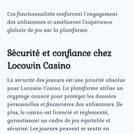
Ces fonctionnalités renforcent l’engagement
des utilisateurs et améliorent l’expérience
globale de jeu sur la plateforme.
Sécurité et confiance chez
Locowin Casino
La sécurité des joueurs est une priorité absolue
pour Locowin Casino. La plateforme utilise un
cryptage avancé pour protéger les données
personnelles et financières des utilisateurs. De
plus, le casino est licencié et réglementé,
garantissant un cadre de jeu équitable et
sécurisé. Les joueurs peuvent se sentir en