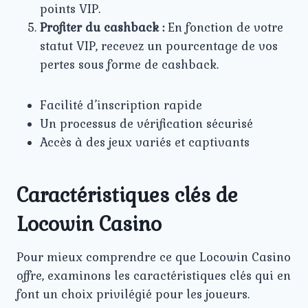
points VIP.
Profiter du cashback :
En fonction de votre
statut VIP, recevez un pourcentage de vos
pertes sous forme de cashback.
Facilité d’inscription rapide
Un processus de vérification sécurisé
Accès à des jeux variés et captivants
Caractéristiques clés de
Locowin Casino
Pour mieux comprendre ce que Locowin Casino
offre, examinons les caractéristiques clés qui en
font un choix privilégié pour les joueurs.