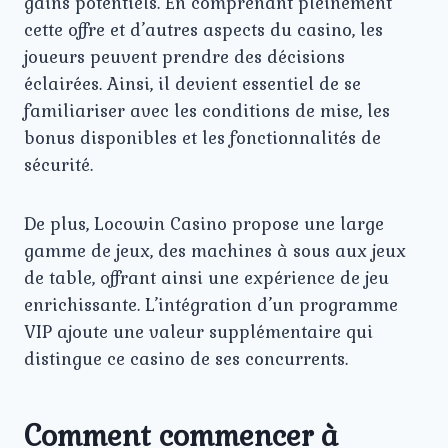
gains potentiels. En comprenant pleinement
cette offre et d’autres aspects du casino, les
joueurs peuvent prendre des décisions
éclairées. Ainsi, il devient essentiel de se
familiariser avec les conditions de mise, les
bonus disponibles et les fonctionnalités de
sécurité.
De plus, Locowin Casino propose une large
gamme de jeux, des machines à sous aux jeux
de table, offrant ainsi une expérience de jeu
enrichissante. L’intégration d’un programme
VIP ajoute une valeur supplémentaire qui
distingue ce casino de ses concurrents.
Comment commencer à