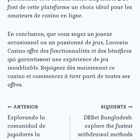
font de cette plateforme un choix idéal pour les
amateurs de casino en ligne.
En conclusion, que vous soyez un joueur
occasionnel ou un passionné de jeux, Locowin
Casino offre des fonctionnalités et des bénéfices
qui garantissent une expérience de jeu
inoubliable. Rejoignez dès maintenant ce
casino et commencez à tirer parti de toutes ses
offres.
Navegación
ANTERIOR
SIGUIENTE
Explorando la
DBBet Bangladesh:
de
comunidad de
explore the fastest
entradas
jugadores la
withdrawal methods