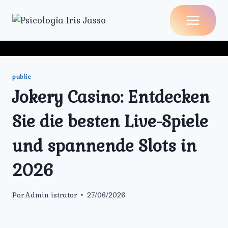
Saltar
al
contenido
public
Jokery Casino: Entdecken
Sie die besten Live-Spiele
und spannende Slots in
2026
Por
Admin istrator
27/06/2026