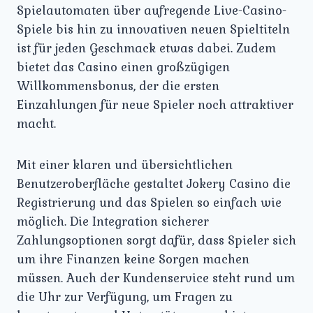
Spielautomaten über aufregende Live-Casino-
Spiele bis hin zu innovativen neuen Spieltiteln
ist für jeden Geschmack etwas dabei. Zudem
bietet das Casino einen großzügigen
Willkommensbonus, der die ersten
Einzahlungen für neue Spieler noch attraktiver
macht.
Mit einer klaren und übersichtlichen
Benutzeroberfläche gestaltet Jokery Casino die
Registrierung und das Spielen so einfach wie
möglich. Die Integration sicherer
Zahlungsoptionen sorgt dafür, dass Spieler sich
um ihre Finanzen keine Sorgen machen
müssen. Auch der Kundenservice steht rund um
die Uhr zur Verfügung, um Fragen zu