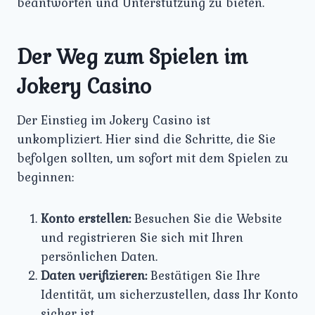
beantworten und Unterstützung zu bieten.
Der Weg zum Spielen im
Jokery Casino
Der Einstieg im Jokery Casino ist
unkompliziert. Hier sind die Schritte, die Sie
befolgen sollten, um sofort mit dem Spielen zu
beginnen:
Konto erstellen:
Besuchen Sie die Website
und registrieren Sie sich mit Ihren
persönlichen Daten.
Daten verifizieren:
Bestätigen Sie Ihre
Identität, um sicherzustellen, dass Ihr Konto
sicher ist.