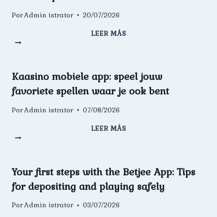
аккаунта
Por
Admin istrator
20/07/2026
и
методы
LEER MÁS
платежей
¿Por
qué
elegir
un
Kaasino mobiele app: speel jouw
casino
favoriete spellen waar je ook bent
online?
Pros
Por
Admin istrator
07/08/2026
y
contras
LEER MÁS
que
Kaasino
debes
mobiele
conocer
app:
speel
Your first steps with the Betjee App: Tips
jouw
for depositing and playing safely
favoriete
spellen
Por
Admin istrator
03/07/2026
waar