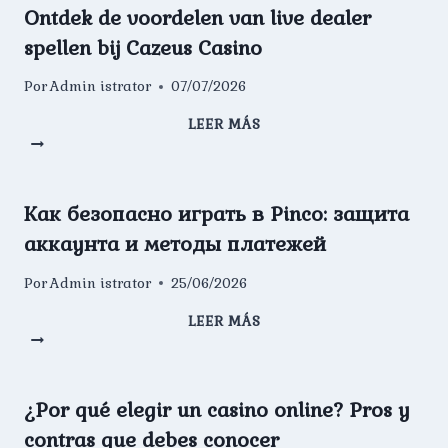
ба
Ontdek de voordelen van live dealer
бозиҳои
spellen bij Cazeus Casino
зинда
ва
Por
Admin istrator
07/07/2026
слоти
аҷиб
LEER MÁS
Ontdek
de
voordelen
van
Как безопасно играть в Pinco: защита
live
аккаунта и методы платежей
dealer
spellen
Por
Admin istrator
25/06/2026
bij
Cazeus
LEER MÁS
Casino
Как
безопасно
играть
в
¿Por qué elegir un casino online? Pros y
Pinco:
contras que debes conocer
защита