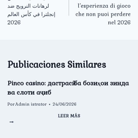
de
لرهانات النرويج ضد
l’esperienza di gioco
entradas
إنجلترا في كأس العالم
che non puoi perdere
2026
nel 2026
Publicaciones Similares
Pinco casino: дастрасӣ ба бозиҳои зинда
ва слоти аҷиб
Por
Admin istrator
24/06/2026
LEER MÁS
Pinco
casino:
дастрасӣ