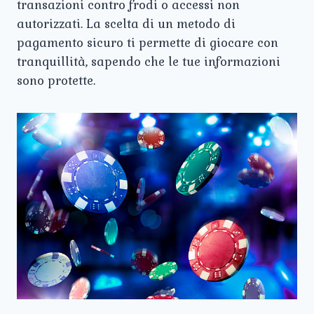
transazioni contro frodi o accessi non
autorizzati. La scelta di un metodo di
pagamento sicuro ti permette di giocare con
tranquillità, sapendo che le tue informazioni
sono protette.