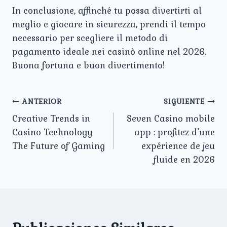
In conclusione, affinché tu possa divertirti al
meglio e giocare in sicurezza, prendi il tempo
necessario per scegliere il metodo di
pagamento ideale nei casinò online nel 2026.
Buona fortuna e buon divertimento!
Navegación
ANTERIOR
SIGUIENTE
Creative Trends in
Seven Casino mobile
de
Casino Technology
app : profitez d’une
entradas
The Future of Gaming
expérience de jeu
fluide en 2026