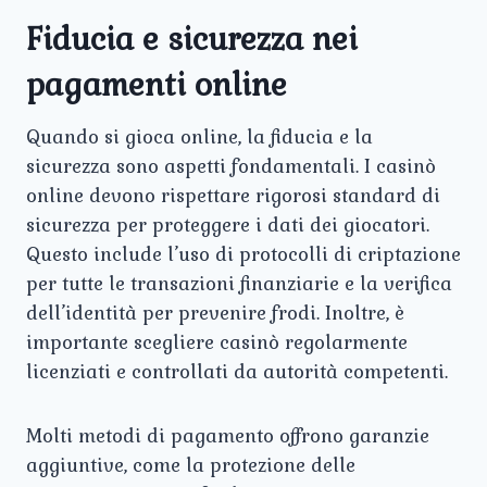
Fiducia e sicurezza nei
pagamenti online
Quando si gioca online, la fiducia e la
sicurezza sono aspetti fondamentali. I casinò
online devono rispettare rigorosi standard di
sicurezza per proteggere i dati dei giocatori.
Questo include l’uso di protocolli di criptazione
per tutte le transazioni finanziarie e la verifica
dell’identità per prevenire frodi. Inoltre, è
importante scegliere casinò regolarmente
licenziati e controllati da autorità competenti.
Molti metodi di pagamento offrono garanzie
aggiuntive, come la protezione delle