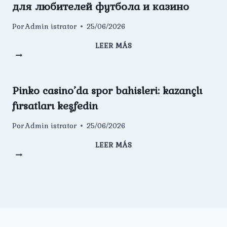
для любителей футбола и казино
en
Casino
Por
Admin istrator
25/06/2026
Malina:
estrategias
LEER MÁS
y
Ставки
consejos
онлайн
в
2026
Pinko casino’da spor bahisleri: kazançlı
году:
fırsatları keşfedin
что
нового
Por
Admin istrator
25/06/2026
для
любителей
LEER MÁS
футбола
Pinko
и
casino’da
казино
spor
bahisleri:
kazançlı
fırsatları
keşfedin