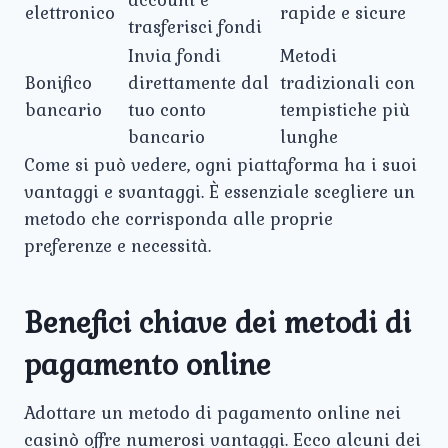
elettronico
rapide e sicure
trasferisci fondi
Invia fondi
Metodi
Bonifico
direttamente dal
tradizionali con
bancario
tuo conto
tempistiche più
bancario
lunghe
Come si può vedere, ogni piattaforma ha i suoi
vantaggi e svantaggi. È essenziale scegliere un
metodo che corrisponda alle proprie
preferenze e necessità.
Benefici chiave dei metodi di
pagamento online
Adottare un metodo di pagamento online nei
casinò offre numerosi vantaggi. Ecco alcuni dei