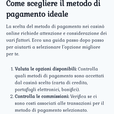
Come scegliere il metodo di
pagamento ideale
La scelta del metodo di pagamento nei casinò
online richiede attenzione e considerazione dei
vari fattori. Ecco una guida passo dopo passo
per aiutarti a selezionare l’opzione migliore
per te.
Valuta le opzioni disponibili:
Controlla
quali metodi di pagamento sono accettati
dal casinò scelto (carta di credito,
portafogli elettronici, bonifici).
Controlla le commissioni:
Verifica se ci
sono costi associati alle transazioni per il
metodo di pagamento selezionato.