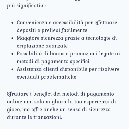
più significativi:
Convenienza e accessibilità per effettuare
depositi e prelievi facilmente
Maggiore sicurezza grazie a tecnologie di
criptazione avanzate
Possibilità di bonus e promozioni legate ai
metodi di pagamento specifici
Assistenza clienti disponibile per risolvere
eventuali problematiche
Sfruttare i benefici dei metodi di pagamento
online non solo migliora la tua esperienza di
gioco, ma offre anche un senso di sicurezza
durante le transazioni.