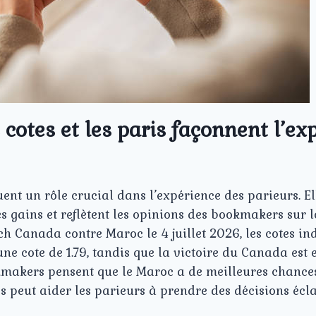
cotes et les paris façonnent l’ex
uent un rôle crucial dans l’expérience des parieurs. E
s gains et reflètent les opinions des bookmakers sur 
ch Canada contre Maroc le 4 juillet 2026, les cotes i
ne cote de 1.79, tandis que la victoire du Canada est e
kmakers pensent que le Maroc a de meilleures chance
 peut aider les parieurs à prendre des décisions écla