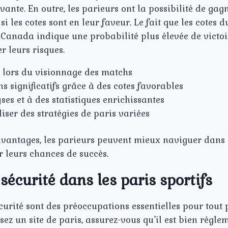
ante. En outre, les parieurs ont la possibilité de ga
si les cotes sont en leur faveur. Le fait que les cotes 
 Canada indique une probabilité plus élevée de victoir
r leurs risques.
 lors du visionnage des matchs
ns significatifs grâce à des cotes favorables
ses et à des statistiques enrichissantes
iser des stratégies de paris variées
vantages, les parieurs peuvent mieux naviguer dans 
r leurs chances de succès.
sécurité dans les paris sportifs
curité sont des préoccupations essentielles pour tout p
ez un site de paris, assurez-vous qu’il est bien régle