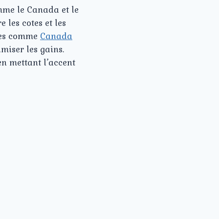
me le Canada et le
 les cotes et les
tres comme
Canada
miser les gains.
en mettant l’accent