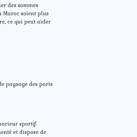
gner des sommes
du Maroc soient plus
e, ce qui peut aider
le paysage des paris
arieur sportif.
menté et dispose de