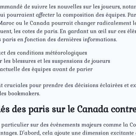
ommandé de suivre les nouvelles sur les joueurs, not
qui pourraient affecter la composition des équipes. Pa
 Maroc ou le Canada pourrait changer radicalement 
ent, les cotes de paris. En gardant un œil sur ces élé
s paris en fonction des dernières informations.
act des conditions météorologiques
r les blessures et les suspensions de joueurs
actuelle des équipes avant de parier
t cruciales pour prendre des décisions éclairées et e
 les bookmakers.
és des paris sur le Canada contr
en particulier sur des événements majeurs comme la 
antages. D’abord, cela ajoute une dimension excitant