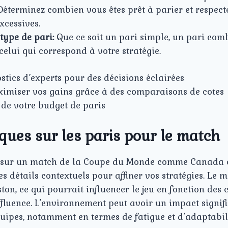
éterminez combien vous êtes prêt à parier et respec
excessives.
type de pari:
Que ce soit un pari simple, un pari com
 celui qui correspond à votre stratégie.
stics d’experts pour des décisions éclairées
ximiser vos gains grâce à des comparaisons de cotes
 de votre budget de paris
iques sur les paris pour le match
 sur un match de la Coupe du Monde comme Canada co
les détails contextuels pour affiner vos stratégies. Le
n, ce qui pourrait influencer le jeu en fonction des 
ffluence. L’environnement peut avoir un impact signific
ipes, notamment en termes de fatigue et d’adaptabili