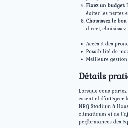
Fixez un budget:
D
éviter les pertes 
Choisissez le bon 
direct, choisissez
Accès à des prono
Possibilité de ma
Meilleure gestion
Détails prat
Lorsque vous pariez
essentiel d’intégrer 
NRG Stadium à Housto
climatiques et de l’a
performances des équ