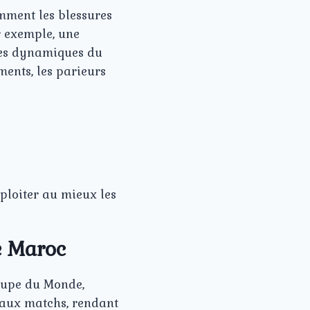
amment les blessures
r exemple, une
les dynamiques du
ments, les parieurs
xploiter au mieux les
e Maroc
Coupe du Monde,
e aux matchs, rendant